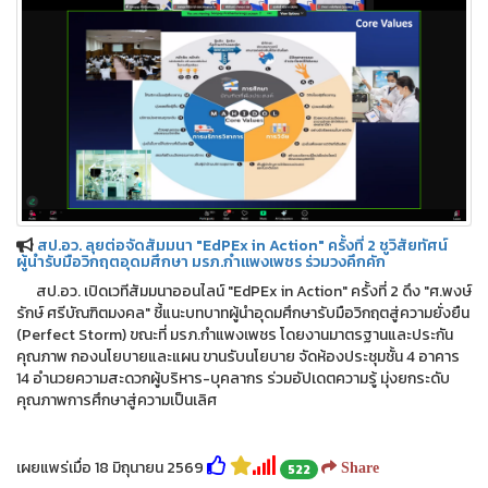
สป.อว. ลุยต่อจัดสัมมนา "EdPEx in Action" ครั้งที่ 2 ชูวิสัยทัศน์
ผู้นำรับมือวิกฤตอุดมศึกษา มรภ.กำแพงเพชร ร่วมวงคึกคัก
สป.อว. เปิดเวทีสัมมนาออนไลน์ "EdPEx in Action" ครั้งที่ 2 ดึง "ศ.พงษ์
รักษ์ ศรีบัณฑิตมงคล" ชี้แนะบทบาทผู้นำอุดมศึกษารับมือวิกฤตสู่ความยั่งยืน
(Perfect Storm) ขณะที่ มรภ.กำแพงเพชร โดยงานมาตรฐานและประกัน
คุณภาพ กองนโยบายและแผน ขานรับนโยบาย จัดห้องประชุมชั้น 4 อาคาร
14 อำนวยความสะดวกผู้บริหาร-บุคลากร ร่วมอัปเดตความรู้ มุ่งยกระดับ
คุณภาพการศึกษาสู่ความเป็นเลิศ
เผยแพร่เมื่อ 18 มิถุนายน 2569
522
Share